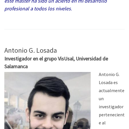
este máster ha sido un acierto en mi desarrollo
profesional a todos los niveles
.
Antonio G. Losada
Investigador en el grupo VisUsal, Universidad de
Salamanca
Antonio G.
Losada es
actualmente
un
investigador
pertenecient
e al