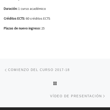
Duración:
1 curso académico
Créditos ECTS:
60 créditos ECTS
Plazas de nuevo ingreso:
25
Navegación de entradas
Entrada anterior
COMIENZO DEL CURSO 2017-18
VOLVER A LA LISTA DE 
En
VÍDEO DE PRESENTACIÓN